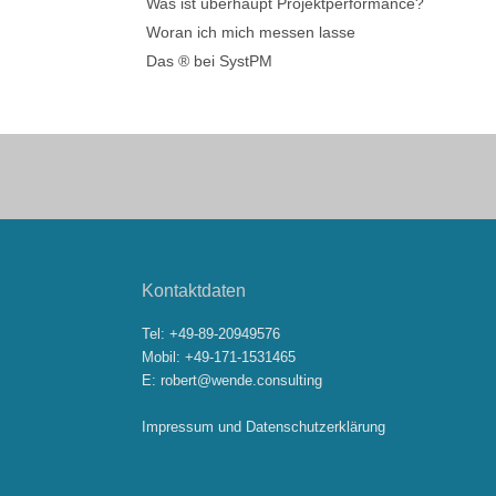
Was ist überhaupt Projektperformance?
Woran ich mich messen lasse
Das ® bei SystPM
Kontaktdaten
Tel:
+49-89-20949576
Mobil:
+49-171-1531465
E:
robert@wende.consulting
Impressum
und
Datenschutzerklärung