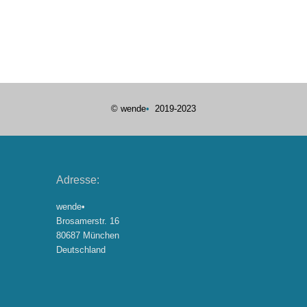
© wende
•
2019-2023
Adresse:
wende•
Brosamerstr. 16
80687 München
Deutschland